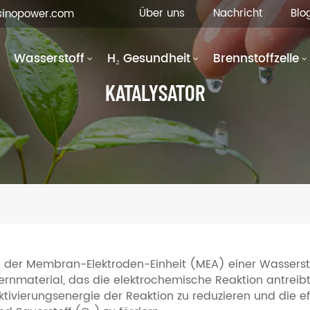
Über uns
Nachricht
Blo
fsinopower.com
Wasserstoff
H₂ Gesundheit
Brennstoffzelle
KATALYSATOR
n der Membran-Elektroden-Einheit (MEA) einer Wasserstof
ernmaterial, das die elektrochemische Reaktion antreibt.
ktivierungsenergie der Reaktion zu reduzieren und die 