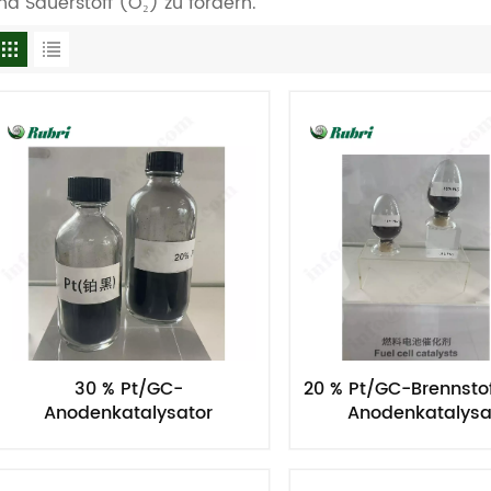
nd Sauerstoff (O₂) zu fördern.
30 % Pt/GC-
20 % Pt/GC-Brennstof
Anodenkatalysator
Anodenkatalysa