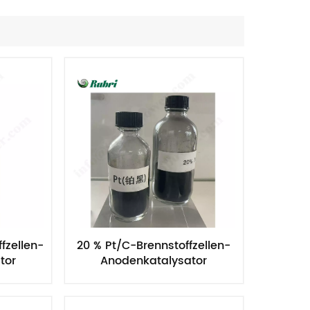
Nederlands
한국의
Romania
Bulgaria
Melayu
fzellen-
20 % Pt/C-Brennstoffzellen-
tor
Anodenkatalysator