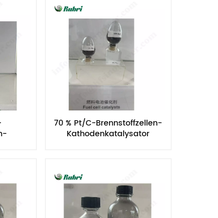
-
70 % Pt/C-Brennstoffzellen-
n-
Kathodenkatalysator
ator