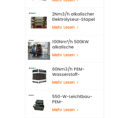
Mehr Lesen
Wasserstoff-
Produktionsanlage
2Nm3/h alkalischer
Elektrolyseur-Stapel
Mehr Lesen
100Nm³/h 500KW
alkalische
Wasserstoff-
Mehr Lesen
Wasserelektrolyse-
Ausrüstung
60Nm3/h PEM-
Wasserstoff-
Elektrolyseur-Stapel
Mehr Lesen
550-W-Leichtbau-
PEM-
Wasserstoffbrennstoffzelle
Mehr Lesen
für UAVs