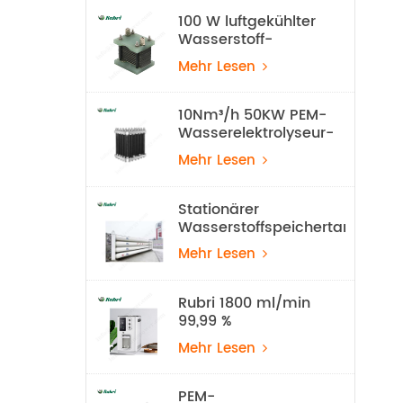
100 W luftgekühlter
Wasserstoff-
Brennstoffzellenstapel
Mehr Lesen
10Nm³/h 50KW PEM-
Wasserelektrolyseur-
Wasserstoff-
Mehr Lesen
Produktionsanlage
Stationärer
Wasserstoffspeichertank
mit 20 MPa
Mehr Lesen
Rubri 1800 ml/min
99,99 %
Wasserstoff-
Mehr Lesen
Inhalationsgerät
PEM-