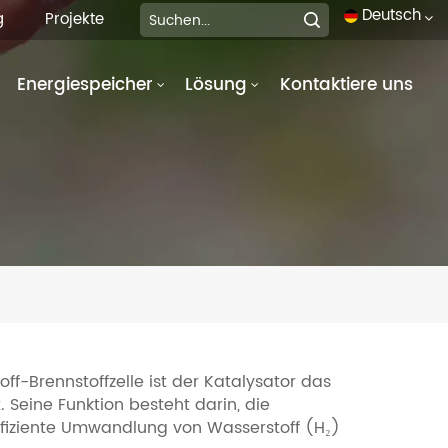
Deutsch
g
Projekte
Energiespeicher
Lösung
Kontaktiere uns
English
français
Deutsch
italiano
русский
español
português
f-Brennstoffzelle ist der Katalysator das
 Seine Funktion besteht darin, die
العربية
effiziente Umwandlung von Wasserstoff (H₂)