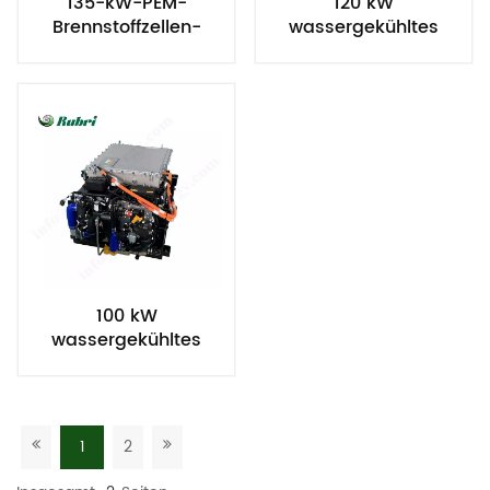
135-kW-PEM-
120 kW
Brennstoffzellen-
wassergekühltes
Wasserstoffgenerator
Wasserstoff-
mit Wasserkühlung
Brennstoffzellensystem
100 kW
wassergekühltes
Wasserstoff-
Brennstoffzellensystem
1
2