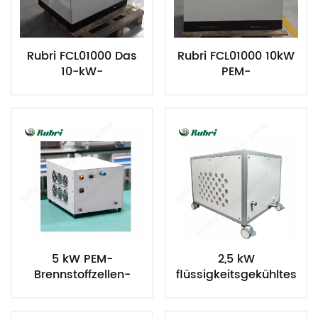
Rubri FCL01000 Das
Rubri FCL01000 10kW
10-kW-
PEM-
Wassergekühlte
Brennstoffzellen-
Brennstoffzellensystem:
Wasserstoffgenerator
Dank Null-
mit Wasserkühlung
Kohlenstoffemissionen
und keiner
Umweltverschmutzung
während des
Stromerzeugungsprozesses
ist die Brennstoffzelle
äußerst
umweltfreundlich.
5 kW PEM-
2,5 kW
Brennstoffzellen-
flüssigkeitsgekühltes
Wassergekühlter
Wasserstoff-
Wasserstoff-
Brennstoffzellensystem