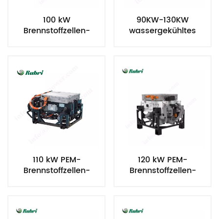
100 kW
90KW-130KW
Brennstoffzellen-
wassergekühltes
Wassergekühlter
Wasserstoff-
stationärer
Brennstoffzellensystem
Wasserstoff-
für Fahrzeuge
Stromgenerator
110 kW PEM-
120 kW PEM-
Brennstoffzellen-
Brennstoffzellen-
Wasserstoffgenerator
Wasserstoffgenerator
mit Wasserkühlung
mit Wasserkühlung