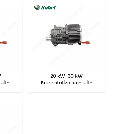
Nederlands
한국의
Romania
Bulgaria
Melayu
W
20 kW-60 kW
Luft-
Brennstoffzellen-Luft-
lzpumpe
Wasserstoff-Umwälzpumpe