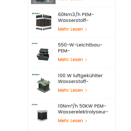
Wasserelektrolyse-
Ausrüstung
60Nm3/h PEM-
Wasserstoff-
Elektrolyseur-Stapel
Mehr Lesen
550-W-Leichtbau-
PEM-
Wasserstoffbrennstoffzelle
Mehr Lesen
für UAVs
100 W luftgekühlter
Wasserstoff-
Brennstoffzellenstapel
Mehr Lesen
10Nm³/h 50KW PEM-
Wasserelektrolyseur-
Wasserstoff-
Mehr Lesen
Produktionsanlage