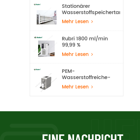
Stationärer
Wasserstoffspeichertank
mit 20 MPa
Mehr Lesen
Rubri 1800 ml/min
99,99 %
Wasserstoff-
Mehr Lesen
Inhalationsgerät
PEM-
Wasserstoffreiche-
Wasser-Maschine
Mehr Lesen
EINE NACHRICHT