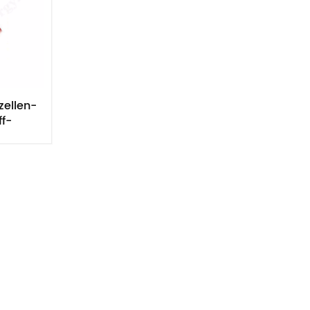
zellen-
f-
e