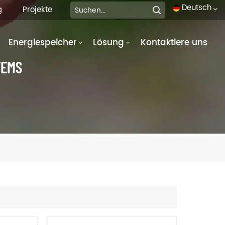
Deutsch
g
Projekte
Energiespeicher
Lösung
Kontaktiere uns
English
TEMS
français
Deutsch
italiano
русский
español
português
العربية