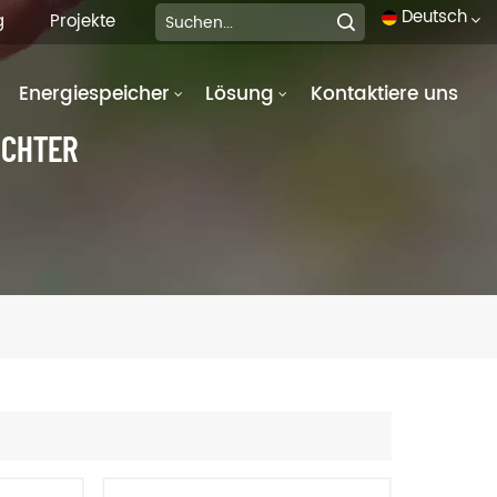
Deutsch
g
Projekte
Energiespeicher
Lösung
Kontaktiere uns
English
UCHTER
français
Deutsch
italiano
русский
español
português
العربية