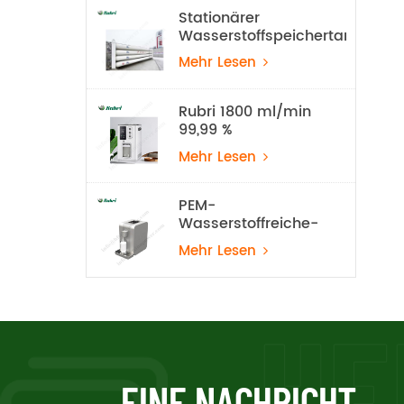
Stationärer
Wasserstoffspeichertank
mit 20 MPa
Mehr Lesen
Rubri 1800 ml/min
99,99 %
Wasserstoff-
Mehr Lesen
Inhalationsgerät
PEM-
Wasserstoffreiche-
Wasser-Maschine
Mehr Lesen
EINE NACHRICHT