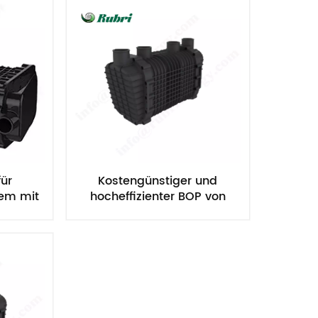
Nederlands
한국의
Romania
Bulgaria
Melayu
für
Kostengünstiger und
tem mit
hocheffizienter BOP von
t
Wasserstoff