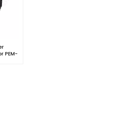
er
or PEM-
n-
r