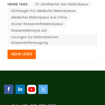
Elektrolyseur-Abdichtung bestimmt die Qualität der
HEISSE TAGS :
CE-Zertifizierter ALK-Elektrolyseur
Abdichtung maßgeblich die Qualität der Abdichtungs-
Dichtungen Für Alkalische Elektrolyseure
und Isolationsleistung der Elektrolyseur-Kammer und
wirkt sich direkt auf die Sicherheit und...
Alkalischer Elektrolyseur Aus China
Grüner Wasserstoffelektrolyseur
Wasserelektrolyse ALK
Lösungen Zur Elektrolytischen
Wasserstofferzeugung
MEHR LESEN