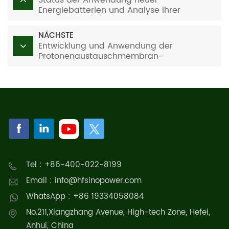
Status der Anwendung neuer
Energiebatterien und Analyse ihrer
Entwicklung (III)
NÄCHSTE
Entwicklung und Anwendung der
Protonenaustauschmembran-
Wasserelektrolyse-
Wasserstoffproduktionstechnologie unter
Wind- und Solarenergieschwankungen II
Tel : +86-400-022-8199
Email : info@hfsinopower.com
WhatsApp : +86 19334058084
No.211,Xiangzhang Avenue, High-tech Zone, Hefei,
Anhui, China