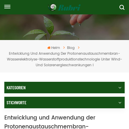
Heim
Blog
Entwicklung Und Anwendung Der Protonenaustauschmembran-
Wasserelektrolyse-Wasserstoffproduktionstechnologie Unter Wind-
Und Solarenergieschwankungen I
KATEGORIEN
STICHWORTE
Entwicklung und Anwendung der
Protonenaustauschmembran-