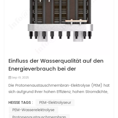
Einfluss der Wasserqualität auf den
Energieverbrauch bei der
elektrolytischen
Sep 19, 2025
Wasserstoffproduktion mittels PEM
Die Protonenaustauschmembran-Elektrolyse (PEM) hat
sich aufgrund ihrer hohen Effizienz, hohen Stromdichte,
breiten Temperaturanpassungsfähigkeit und schnellen
HEISSE TAGS :
PEM-Elektrolyseur
Reaktionsgeschwindigkeit zu einer der gängigsten
PEM-Wasserelektrolyse
Methoden entwickelt. Obwohl sich die Forschung
hauptsächlich auf die Demonstration von PEM-E...
Protonenaustauschmembran