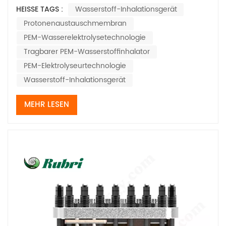
gewinnen zunehmend an Bedeutung in der breiten
HEISSE TAGS :
Wasserstoff-Inhalationsgerät
Öffentlichkeit. Dank der einzigartigen physiologischen
Protonenaustauschmembran
Eigenschaften von Wasserstoff und der ausgereiften
Elektrolysetechnologie haben sich tragbare PEM-
PEM-Wasserelektrolysetechnologie
Wasserstoffinhalatore...
Tragbarer PEM-Wasserstoffinhalator
PEM-Elektrolyseurtechnologie
Wasserstoff-Inhalationsgerät
MEHR LESEN