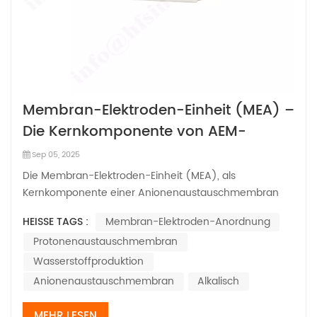
Membran-Elektroden-Einheit (MEA) –
Die Kernkomponente von AEM-
Elektrolyseuren
Sep 05, 2025
Die Membran-Elektroden-Einheit (MEA), als
Kernkomponente einer Anionenaustauschmembran
(AEM) Elektrolyseur steuert den kritischen Prozess der
HEISSE TAGS :
Membran-Elektroden-Anordnung
Wasserelektrolyse zur Wasserstoffproduktion, ähnlich
Protonenaustauschmembran
wie das Herz den Blutkreislauf antreibt. Er besteht
hauptsächlich aus einer Anionenaustauschmembran
Wasserstoffproduktion
(AEM)...
Anionenaustauschmembran
Alkalisch
MEHR LESEN