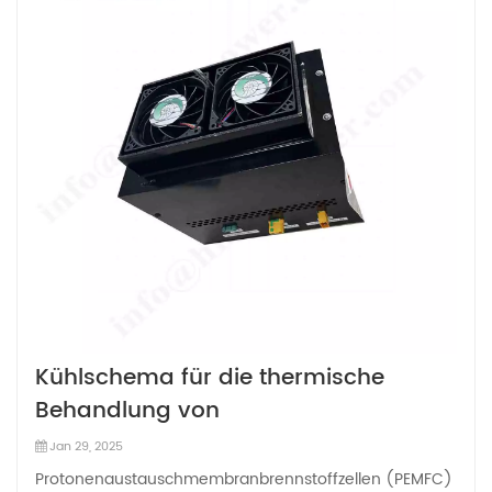
Kühlschema für die thermische
Behandlung von
Protonenaustauschmembranbrennstoffz
Jan 29, 2025
(PEMFC)
Protonenaustauschmembranbrennstoffzellen (PEMFC)