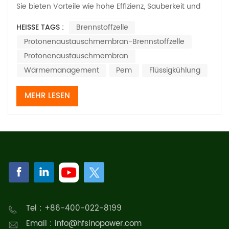
Sie bieten Vorteile wie hohe Effizienz, Sauberkeit und
Nullemissionen, was sie für eine weit verbreitete
HEISSE TAGS :
Brennstoffzelle
Anwendung verspricht. In praktischen Anwendungen
Protonenaustauschmembran-Brennstoffzelle
werden 40% bis 60% der chemischen Energie aus dem
Brennstoff in elektrische Energie umgewandelt,...
Protonenaustauschmembran
Wärmemanagement
Pem
Flüssigkühlung
MEHR LESEN
Tel : +86-400-022-8199
Email : info@hfsinopower.com