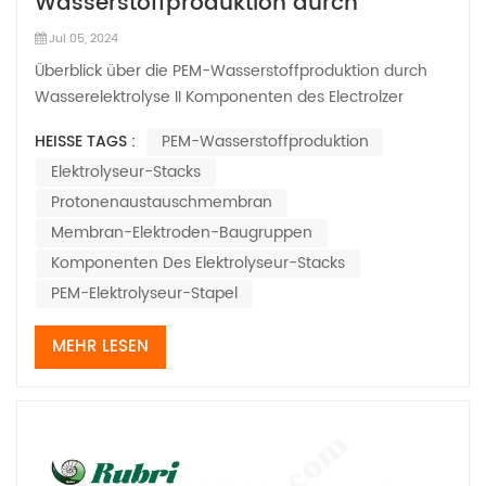
Wasserstoffproduktion durch
Wasserelektrolyse II
Jul 05, 2024
Überblick über die PEM-Wasserstoffproduktion durch
Wasserelektrolyse II Komponenten des Electrolzer
StacksDie verwendeten Komponenten PEM-Elektrolyse
HEISSE TAGS :
PEM-Wasserstoffproduktion
sind entscheidend für einen Stack mit guter Leistung
Elektrolyseur-Stacks
und Haltbarkeit. Zu den Schlüsselkomponenten
gehören Bipolarplatten, Stromkollektoren und...
Protonenaustauschmembran
Membran-Elektroden-Baugruppen
Komponenten Des Elektrolyseur-Stacks
PEM-Elektrolyseur-Stapel
MEHR LESEN